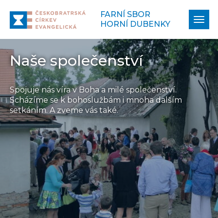
FARNÍ SBOR
Zobr
HORNÍ DUBENKY
navi
Naše společenství
Spojuje nás víra v Boha a milé společenství.
Scházíme se k bohoslužbám i mnoha dalším
setkáním. A zveme vás také.