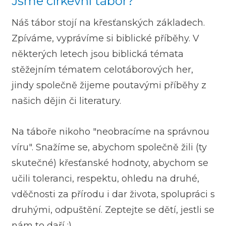
Jsme církevní tábor?
Náš tábor stojí na křesťanských základech.
Zpíváme, vyprávíme si biblické příběhy. V
některých letech jsou biblická témata
stěžejním tématem celotáborových her,
jindy společně žijeme poutavými příběhy z
našich dějin či literatury.
Na táboře nikoho "neobracíme na správnou
víru". Snažíme se, abychom společně žili (ty
skutečné) křesťanské hodnoty, abychom se
učili toleranci, respektu, ohledu na druhé,
vděčnosti za přírodu i dar života, spolupráci s
druhými, odpuštění. Zeptejte se dětí, jestli se
nám to daří :)