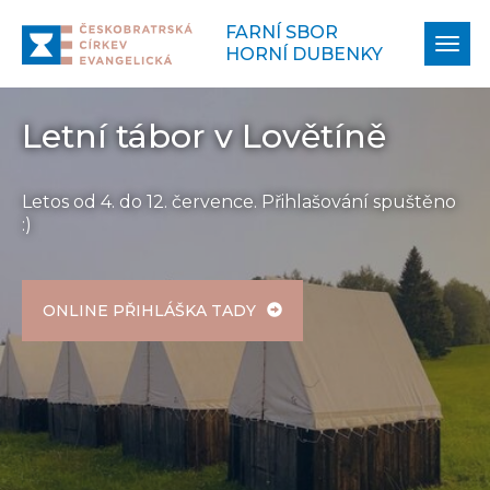
FARNÍ SBOR
Zobr
HORNÍ DUBENKY
navi
Letní tábor v Lovětíně
Letos od 4. do 12. července. Přihlašování spuštěno
:)
ONLINE PŘIHLÁŠKA TADY